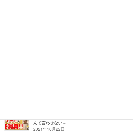
【検証記事】体臭？加齢臭！？臭いマクラの原因
は？？枕カバーでばっちりニオイ対策
2022年6月20日
【検証記事】家中のニオイを計ってみたら、換気
できない玄関の臭いが最悪だった
2022年6月7日
【検証記事】古い和室はカビのニオイ？！臭う畳
も押し入れも、湿気を払って座して待て。
2021年10月22日
【検証記事】部屋が臭い！？ニオイの原因、クロ
ーゼットを徹底消臭！～もう「古着屋の匂い」な
んて言わせない～
2021年10月22日