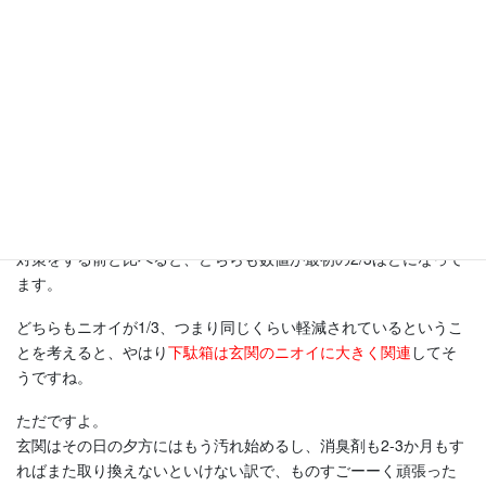
こちらも前回の600から減ってますねー！
対策をする前と比べると、どちらも数値が最初の2/3ほどになって
ます。
どちらもニオイが1/3、つまり同じくらい軽減されているというこ
とを考えると、やはり
下駄箱は玄関のニオイに大きく関連
してそ
うですね。
ただですよ。
玄関はその日の夕方にはもう汚れ始めるし、消臭剤も2-3か月もす
ればまた取り換えないといけない訳で、ものすごーーく頑張った