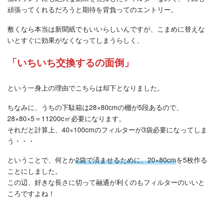
頑張ってくれるだろうと期待を背負ってのエントリー。
敷くなら本当は新聞紙でもいいらしいんですが、こまめに替えな
いとすぐに効果がなくなってしまうらしく、
「いちいち交換するの面倒」
という一身上の理由でこちらは却下となりました。
ちなみに、うちの下駄箱は28×80cmの棚が5段あるので、
28×80×5＝11200c㎡必要になります。
それだと計算上、40×100cmのフィルターが3袋必要になってしま
う・・・
ということで、何とか
2袋で済ませるために、20×80cm
を5枚作る
ことにしました。
この辺、好きな長さに切って融通が利くのもフィルターのいいと
ころですよね！