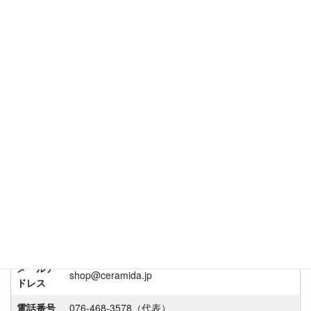
コ
ナ
ン
ビ
テ
ゲ
ン
ー
特定商取引に関する法律に基づく表
ツ
シ
示
へ
ョ
ス
ン
キ
に
ッ
移
HOME
特定商取引に関する法律に基づく表示
プ
動
販売業者
ワイズ イノベーション株式会社
運営統括
奥井 良樹
責任者
〒939-2251 富山県富山市下大久保3382-3 モアクレ
所在地
スト風テナント3
メールア
shop@ceramida.jp
ドレス
電話番号
076-468-3578（代表）