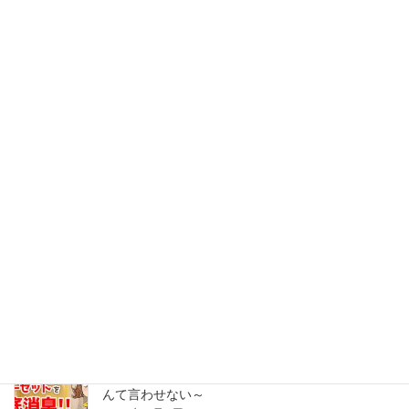
【検証記事】体臭？加齢臭！？臭いマクラの原因
は？？枕カバーでばっちりニオイ対策
2022年6月17日
【検証記事】家中のニオイを計ってみたら、換気
できない玄関の臭いが最悪だった
2022年5月26日
【検証記事】古い和室はカビのニオイ？！臭う畳
も押し入れも、湿気を払って座して待て。
2020年8月24日
【検証記事】部屋が臭い！？ニオイの原因、クロ
ーゼットを徹底消臭！～もう「古着屋の匂い」な
んて言わせない～