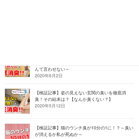
【検証記事】古い和室はカビのニオイ？！臭う畳
も押し入れも、湿気を払って座して待て。
2020年8月24日
【検証記事】部屋が臭い！？ニオイの原因、クロ
ーゼットを徹底消臭！～もう「古着屋の匂い」な
んて言わせない～
2020年6月2日
【検証記事】姿の見えない玄関の臭いを徹底消
臭！その結末は？【なんか臭くない？】
2020年5月12日
【検証記事】猫のウンチ臭が10分の1に！？～臭い
が消えるか私が死ぬか～