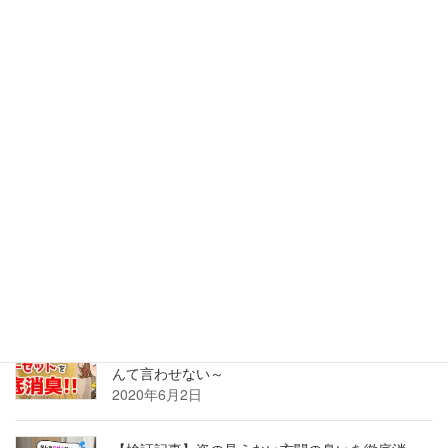
は？？枕カバーでばっちりニオイ対策
2022年6月17日
【検証記事】家中のニオイを計ってみたら、換気
できない玄関の臭いが最悪だった
2022年5月26日
【検証記事】古い和室はカビのニオイ？！臭う畳
も押し入れも、湿気を払って座して待て。
2020年8月24日
【検証記事】部屋が臭い！？ニオイの原因、クロ
ーゼットを徹底消臭！～もう「古着屋の匂い」な
んて言わせない～
2020年6月2日